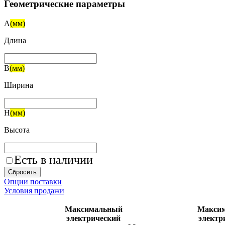
Геометрические параметры
A
(мм)
Длина
B
(мм)
Ширина
H
(мм)
Высота
Есть в наличии
Сбросить
Опции поставки
Условия продажи
Максимальный
Максим
электрический
электр