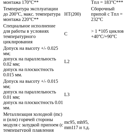
монтажа 170°С**
Tпл = 183°C***
Температура эксплуатации
Сборочный
до 200°С, макс. температура
HT(200)
припой с Tпл =
монтажа 220°С**
232°C
Специальное исполнение
для работы в условиях
> 1 *105 циклов
C
температурного
+40°C/+90°C
циклирования
Допуск на высоту +/- 0.025
мм;
допуск на параллельность
L2
0.02 мм;
допуск на плоскостность
0.015 мм.
Допуск на высоту +/- 0.015
мм;
допуск на параллельность
L3
0.01 мм;
допуск на плоскостность 0.01
мм.
Металлизация холодной (mc)
и (или) горячей стороны
mc95, mh95,
модуля с залудкой припоем (с
mm117 и т.д.
температурой плавления