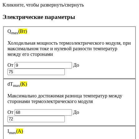
Кликните, чтобы развернуть/свернуть
Электрические параметры
Q
(Вт)
max
Холодильная мощность термоэлектрического модуля, при
максимальном токе и нулевой разности температур
между его сторонами
От
До
dT
(K)
max
Максимально достижимая разница температур между
сторонами термоэлектрического модуля
От
До
I
(A)
max