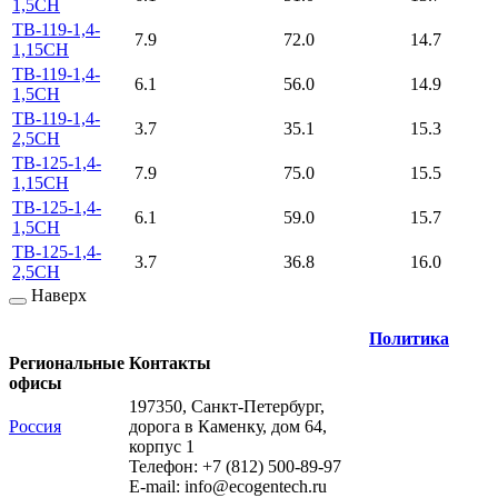
1,5CH
TB-119-1,4-
7.9
72.0
14.7
1,15CH
TB-119-1,4-
6.1
56.0
14.9
1,5CH
TB-119-1,4-
3.7
35.1
15.3
2,5CH
TB-125-1,4-
7.9
75.0
15.5
1,15CH
TB-125-1,4-
6.1
59.0
15.7
1,5CH
TB-125-1,4-
3.7
36.8
16.0
2,5CH
Наверх
Политика
Региональные
Контакты
офисы
197350, Санкт-Петербург,
Россия
дорога в Каменку, дом 64,
корпус 1
Телефон: +7 (812) 500-89-97
E-mail:
info@ecogеntech.ru