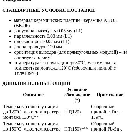
СТАНДАРТНЫЕ УСЛОВИЯ ПОСТАВКИ
материал керамических пластин - керамика Al2O3
(ВК-96)
допуск на высоту +/- 0.05 мм (L1)
параллельность 0.03 мм (L1)
плоскостность 0.02 мм (L1)
длина проводов 120 мм
ориентация выводов (для прямоугольных модулей) – на
длинную сторону
температура эксплуатации до 80°С, максимальная
температура монтажа 120°С (сборочный припой с
Тпл=139°С)
ДОПОЛНИТЕЛЬНЫЕ ОПЦИИ
Условное
Описание
обозначение
Примечание
(*)
Температура эксплуатации
Сборочный
до 120°С, макс. температура
HT(120)
припой с Tпл =
монтажа 130°С**
139°C
Температура эксплуатации
Сборочный
до 150°С, макс. температура
HT(150)***
припой Pb-Sn с