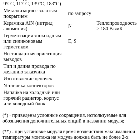
95°С, 117°С, 139°С, 183°С)
Металлизация с золотым
по запросу
покрытием
Керамика AlN (нитрид
Теплопроводность
N
алюминия)
> 180 Вт/мК
Герметизация эпоксидным
или силиконовым
E, S
герметиком
Нестандартная ориентация
выводов
Тип и длина провода по
желанию заказчика
Изготовление цепочек
Установка коннекторов
Напайка на холодный или
горячий радиатор, корпус
или холодный блок
(*) - приведены условные сокращения, используемые для
обозначения дополнительных опций в названии модуля;
(**) - при установке модуля время воздействия максимальной
температуры монтажа на модуль должна быть не более 2-х