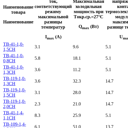
ток,
Максимальная
напряж
соответствующий
холодильная
конт
Наименование
режиму
мощность при
термоэлек
товара
максимальной
Tокр.ср.=27°C
модул
Наименование
разницы
максим
Q
(Вт)
температур
разнице т
max
I
(A)
U
max
ma
TB-41-1,0-
3.1
9.6
5.1
1,5CH
TB-41-1,0-
5.8
18.1
5.1
0,8CH
TB-41-1,0-
3.6
11.2
5.1
1,3CH
TB-119-1,0-
3.6
32.3
14.7
1,3CH
TB-119-1,0-
3.1
28.0
14.7
1,5CH
TB-119-1,0-
2.3
21.0
14.7
2,0CH
TB-41-1,4-
8.3
25.9
5.1
1,1CH
TB-109-1,4-
6.1
51.0
13.7