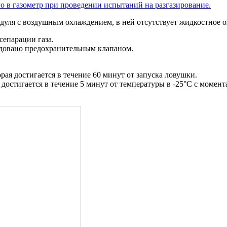
о в газометр при проведении испытаний на разгазирование.
одуля с воздушным охлаждением, в ней отсутствует жидкостное 
сепарации газа.
рудовано предохранительным клапаном.
рая достигается в течение 60 минут от запуска ловушки.
 достигается в течение 5 минут от температуры в -25°С с моме