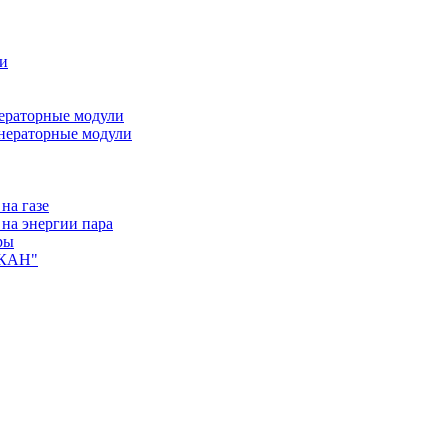
ли
ераторные модули
нераторные модули
на газе
на энергии пара
ры
ЛКАН"