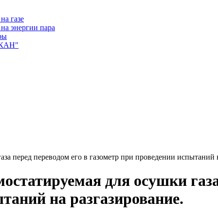
на газе
на энергии пара
ры
ЛКАН"
а перед переводом его в газометр при проведении испытаний н
татируемая для осушки газа 
таний на разгазирование.