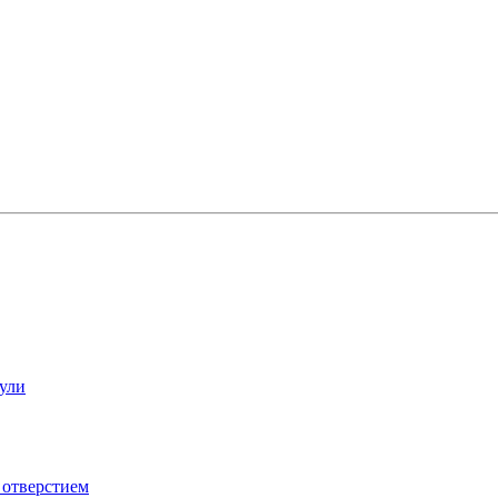
ули
 отверстием