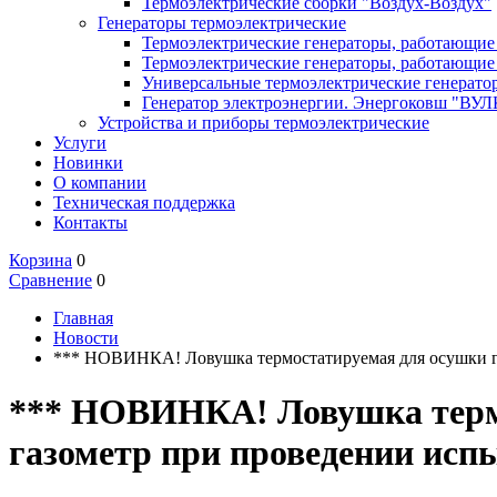
Термоэлектрические сборки "Воздух-Воздух"
Генераторы термоэлектрические
Термоэлектрические генераторы, работающие 
Термоэлектрические генераторы, работающие 
Универсальные термоэлектрические генерато
Генератор электроэнергии. Энергоковш "ВУ
Устройства и приборы термоэлектрические
Услуги
Новинки
О компании
Техническая поддержка
Контакты
Корзина
0
Сравнение
0
Главная
Новости
*** НОВИНКА! Ловушка термостатируемая для осушки газ
*** НОВИНКА! Ловушка термос
газометр при проведении испы