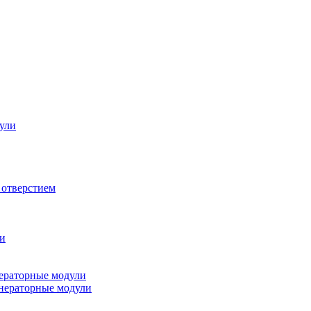
ули
 отверстием
ли
ераторные модули
нераторные модули