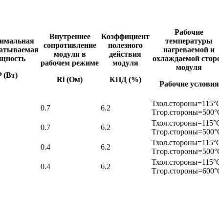
Рабочие
Внутреннее
Коэффициент
имальная
температуры
сопротивление
полезного
атываемая
нагреваемой и
модуля в
действия
щность
охлаждаемой стор
рабочем режиме
модуля
модуля
P (Вт)
Ri (Ом)
КПД (%)
Рабочие условия
Тхол.стороны=115°
0.7
6.2
Тгор.стороны=500°
Тхол.стороны=115°
0.7
6.2
Тгор.стороны=500°
Тхол.стороны=115°
0.4
6.2
Тгор.стороны=500°
Тхол.стороны=115°
0.4
6.2
Тгор.стороны=600°