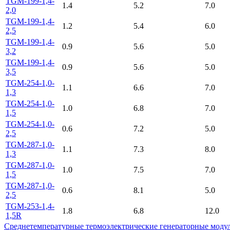
TGM-199-1,4-
1.4
5.2
7.0
2,0
TGM-199-1,4-
1.2
5.4
6.0
2,5
TGM-199-1,4-
0.9
5.6
5.0
3,2
TGM-199-1,4-
0.9
5.6
5.0
3,5
TGM-254-1,0-
1.1
6.6
7.0
1,3
TGM-254-1,0-
1.0
6.8
7.0
1,5
TGM-254-1,0-
0.6
7.2
5.0
2,5
TGM-287-1,0-
1.1
7.3
8.0
1,3
TGM-287-1,0-
1.0
7.5
7.0
1,5
TGM-287-1,0-
0.6
8.1
5.0
2,5
TGM-253-1,4-
1.8
6.8
12.0
1,5R
Среднетемпературные термоэлектрические генераторные моду