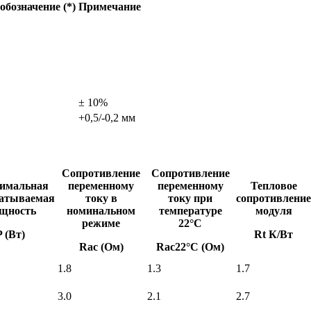
обозначение (*)
Примечание
±
10%
+0,5/-0,2 мм
Сопротивление
Сопротивление
имальная
переменному
переменному
Тепловое
атываемая
току в
току при
сопротивление
щность
номинальном
температуре
модуля
режиме
22°С
P (Вт)
Rt К/Вт
Rac (Ом)
Rас22°С (Ом)
1.8
1.3
1.7
3.0
2.1
2.7