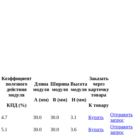
Коэффициент
Заказать
полезного
Длина
Ширина
Высота
через
действия
модуля
модуля
модуля
карточку
модуля
товара
А (мм)
B (мм)
H (мм)
КПД (%)
К товару
Отправить
4.7
30.0
30.0
3.1
Купить
запрос
Отправить
5.1
30.0
30.0
3.6
Купить
запрос