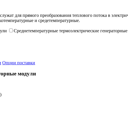
лужат для прямого преобразования теплового потока в электр
зкотемпературные и средетемпературные.
дули
Среднетемпературные термоэлектрические генераторные
и
Опции поставки
торные модули
)