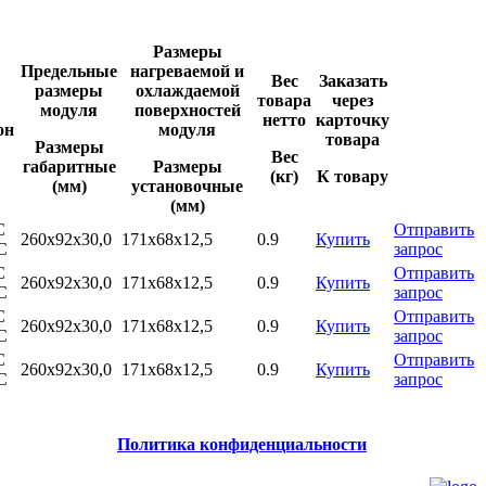
Размеры
Предельные
нагреваемой и
Вес
Заказать
размеры
охлаждаемой
товара
через
модуля
поверхностей
нетто
карточку
он
модуля
товара
Размеры
Вес
габаритныe
Размеры
(кг)
К товару
(мм)
установочные
(мм)
С
Отправить
260х92x30,0
171x68х12,5
0.9
Купить
С
запрос
С
Отправить
260х92x30,0
171x68х12,5
0.9
Купить
С
запрос
С
Отправить
260х92x30,0
171x68х12,5
0.9
Купить
С
запрос
С
Отправить
260х92x30,0
171x68х12,5
0.9
Купить
С
запрос
Политика конфиденциальности