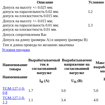
Описание
Условное 
Допуск на высоту +/- 0.025 мм;
допуск на параллельность 0.02 мм;
L2
допуск на плоскостность 0.015 мм.
Допуск на высоту +/- 0.015 мм;
допуск на параллельность 0.01 мм;
L3
допуск на плоскостность 0.01 мм.
Допуск сопротивления Rac
Допуск на длину (размеры А) и ширину (размеры В)
Тип и длина провода по желанию заказчика
Условия продажи
Вырабатываемый
Вырабатываемое
Макс
ток в
напряжение на
Наименование
выраб
согласованной
согласованной
товара
мо
нагрузке
нагрузке
Наименование
I
(A)
U
(В)
Н
Н
TGM-127-1,0-
1.7
3.0
5.0
0,8
TGM-127-1,0-
1.1
3.4
4.0
1,3