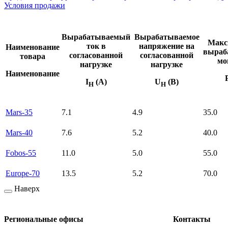
Условия продажи
Вырабатываемый
Вырабатываемое
Макс
ток в
напряжение на
Наименование
выраб
согласованной
согласованной
товара
мо
нагрузке
нагрузке
Наименование
I
(A)
U
(В)
Н
Н
Mars-35
7.1
4.9
35.0
Mars-40
7.6
5.2
40.0
Fobos-55
11.0
5.0
55.0
Europe-70
13.5
5.2
70.0
Наверх
Региональные офисы
Контакты