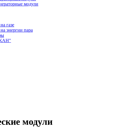
нераторные модули
на газе
на энергии пара
ры
ЛКАН"
еские модули